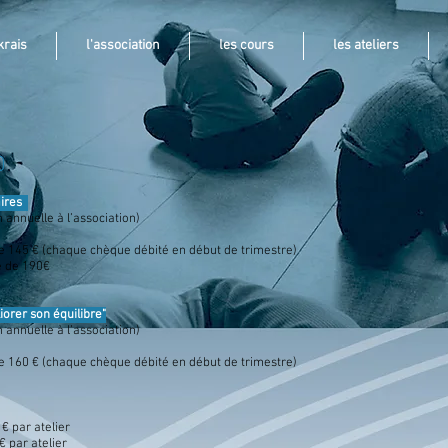
krais
l'association
les cours
les ateliers
0
aires
n annuelle à l’association)
e 145 € (chaque chèque débité en début de trimestre)
 de 190€
orer son équilibre"
n annuelle à l’association)
e 160 € (chaque chèque débité en début de trimestre)
 € par atelier
€ par atelier