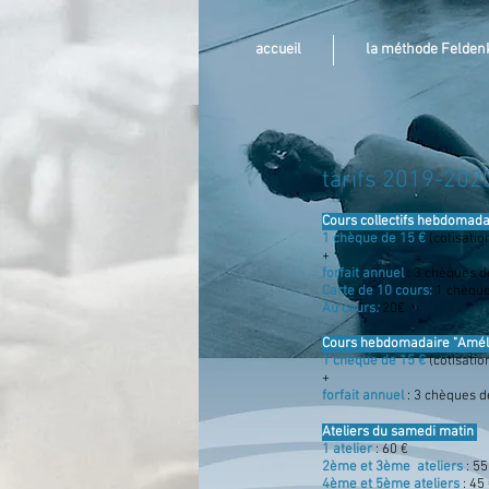
accueil
la méthode Felden
tarifs 2019-202
Cours collectifs hebdomad
1 chèque de 15 €
(cotisatio
+
forfait annuel
: 3 chèques d
Carte de 10 cours:
1 chèque
Au cours
:
20€
Cours hebdomadaire "Améli
1 chèque de 15 €
(cotisatio
+
forfait annuel
: 3 chèques d
Ateliers du samedi matin
1 atelier
: 60 €
2ème et 3ème ateliers
: 55
4ème et 5ème ateliers
: 45 