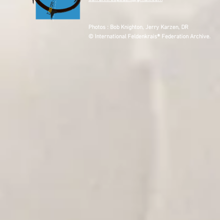
Photos : Bob Knighton, Jerry Karzen, DR
© International Feldenkrais® Federation Archive.