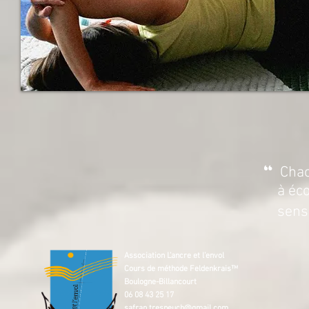
“
Chac
à éco
sensa
Association L’ancre et l’envol
Cours de méthode Feldenkrais™
Boulogne-Billancourt
06 08 43 25 17
safran.trespeuch@gmail.com