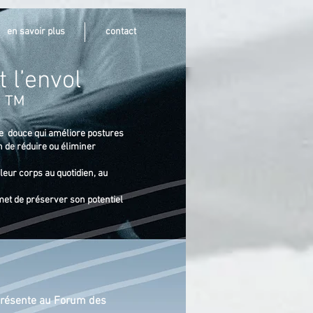
en savoir plus
contact
t l’envol
s ™
e douce qui améliore postures
n de réduire ou éliminer
leur corps au quotidien, au
rmet de préserver son potentiel
présente au Forum des