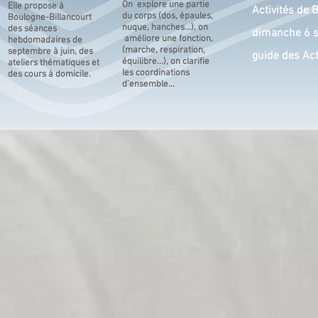
On explore une partie
Elle propose à
Activités
de B
du corps (dos, épaules,
Boulogne-Billancourt
nuque, hanches...), on
des séances
dimanche 6 
améliore une fonction,
hebdomadaires de
(marche, respiration,
septembre à juin, des
guide des Ac
équilibre...), on clarifie
ateliers thématiques et
les coordinations
des cours à domicile.
d'ensemble...
s saison 2026-2027
llectifs hebdomadaires​ cours à domicile ate