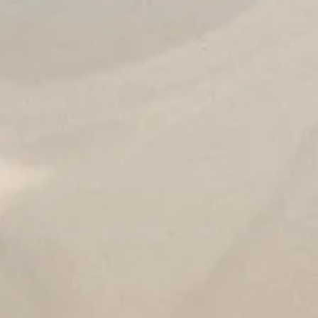
sur demande
Ateliers collec
La colonne ver
​
La colonne v
2.
L'espace de 
3.
Les hanches
4.