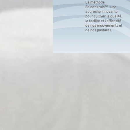
La méthode
Feldenkrais™ : une
approche innovante
pour cultiver la qualité,
la facilité et l'efficacité
de nos mouvements et
de nos postures.
actualité
​
cours co
.