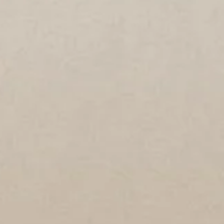
tifs de samedi matin (9h30 à 12h30)
tébrale
:
1
chaîne de transmission ondulatoire des mouvement
Samedi 7 novembre 2026
ertébrale
2:
axe solide, pour se redresser et porter
Samedi 12 décembre 2026
la bouche:
une zone clé à détendre
Samedi 16 janvier 2027
:
mieux les utiliser pour soulager genoux et bas du dos