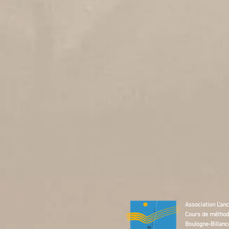
Les ceinture
5.
Association L’anc
Cours de méthod
Boulogne-Billanc