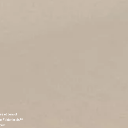
Samedi 27 février 2027
s bassin / épaules:
2 régions complémentaires
Samedi 24 avril 2027
​
Renseignements et inscription :
contact
​
re et l’envol
e Feldenkrais™
ourt