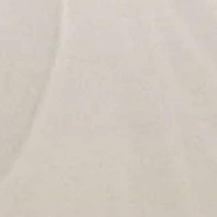
ais:
éance(s) d'essai, afin de sentir les bienfaits de cette approche ava
urs, déduits en cas d'inscription).
ais sont accessibles toute l'année en fonction des places 
e: individuels / petits groupes:
:
oins spécifiques (séniors, personnes en récupération après malad
itant découvrir cette approche déjà individuellement, avant de r
sirant des cours sur mesure, pratiquer entre ami(e)s, aborder une