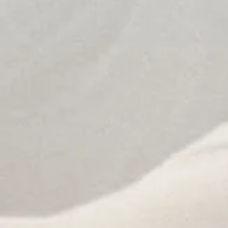
cours collectif
calendrier (calen
- Mercre
- Vendredi de
- Vendredi de
30 séances d'1 