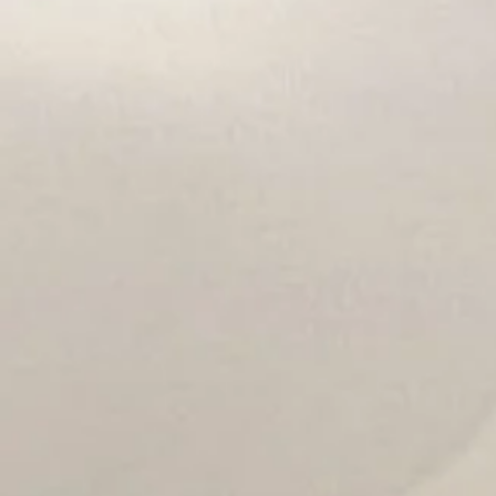
Les cours d'e
ss
Possibilité d' 1 ou 2 s
gratuit ou 5€ les 2 co
Les cours et les ess
Cours à domicil
​Ces cours s'adressent
- aux personnes à bes
- aux personnes souha
collectif
- à un petit groupe dé
particulière...