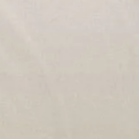
nt inscription ( 1 cours
disponibles
ie ou accident...)
ejoindre un cours
 thématique...