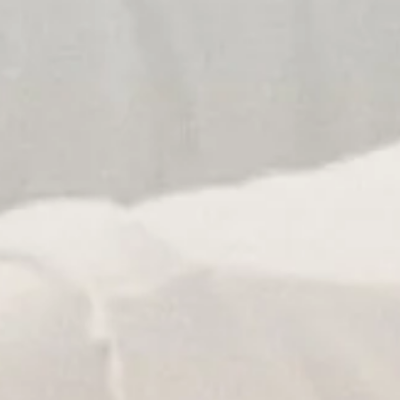
s hebdomadaires (en salle et en zoom):
drier scolaire de la région parisienne) :
di de 19h à 20h
 10h à 11h
 11h15 à 12h15
heure (= 10 séances par trimestre)