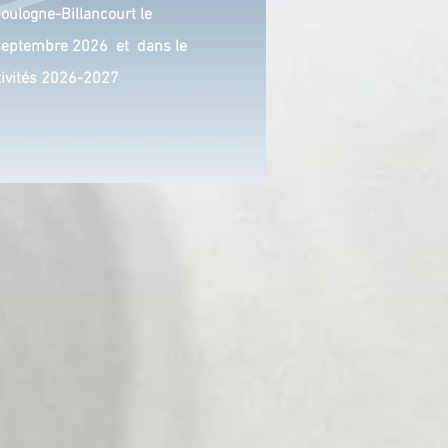
oulogne-Billancourt
le
septembre 2026 et
dans le
tivités 2026-2027
liers du samedi