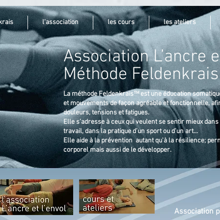
krais
l'association
les cours
les ateliers
Association L’ancre e
Méthode Feldenkrai
La méthode Feldenkrais™ est une éducation somatiqu
et mouvements de façon agréable et fonctionnelle, afi
douleurs, tensions et fatigues.
Elle s’adresse à ceux qui veulent se sentir mieux dans 
travail, dans la pratique d’un sport ou d’un art...
Elle aide à la prévention autant qu'à la résilience; pe
corporel mais aussi de le développer.
Association 